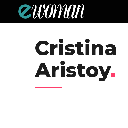
Cristina
Aristoy
.